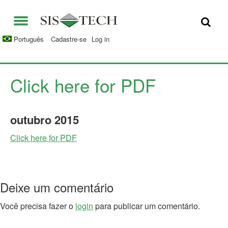
SOLUÇÕES
Português
Cadastre-se
Log in
APLICAÇÕES
QUEM SOMOS
VANTAGENS DS SIS-TECH
Click here for PDF
OPORTUNIDADES
DIAMOND-SIS®
outubro
2015
CONTATO
ICE-MANAGER™
Click here for PDF
UNIVERSIDADE SIS-TECH
SIL SOLVER® ENTERPRISE V2.6
IMPRENSA E NOTÍCIAS
Deixe um comentário
PUBLICAÇÕES
Você precisa fazer o
login
para publicar um comentário.