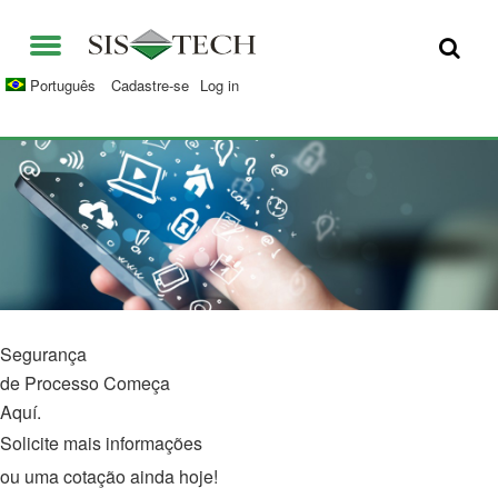
SOLUÇÕES
Português
Cadastre-se
Log in
APLICAÇÕES
QUEM SOMOS
VANTAGENS DS SIS-TECH
OPORTUNIDADES
DIAMOND-SIS®
CONTATO
ICE-MANAGER™
UNIVERSIDADE SIS-TECH
SIL SOLVER® ENTERPRISE V2.6
Segurança
IMPRENSA E NOTÍCIAS
de Processo Começa
Aquí.
PUBLICAÇÕES
Solicite mais informações
ou uma cotação ainda hoje!