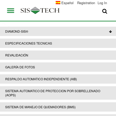
SOLUCIONES
Español
Registration
Log In
APLICACIONES
QUIENES SOMOS
VENTAJAS DE SIS-TECH
DIAMOND-SIS®
EMPLEO
DIAMOND-SIS®
ESPECIFICACIONES TECNICAS
CONTACTO
ICE-MANAGER™
REVALIDACIÓN
UNIVERSIDAD SIS-TEC
SIL SOLVER® ENTERPRISE V2.6
GALERÍA DE FOTOS
PRENSA Y NOTICIAS
RESPALDO AUTOMATICO INDEPENDIENTE (AIB)
PUBLICACIONES
SISTEMA AUTOMATICO DE PROTECCION POR SOBRELLENADO
(AOPS)
SISTEMA DE MANEJO DE QUEMADORES (BMS)