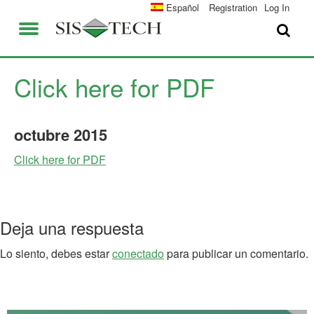
SOLUCIONES
Español
Registration
Log In
APLICACIONES
QUIENES SOMOS
VENTAJAS DE SIS-TECH
Click here for PDF
EMPLEO
DIAMOND-SIS®
octubre
2015
CONTACTO
ICE-MANAGER™
Click here for PDF
UNIVERSIDAD SIS-TEC
SIL SOLVER® ENTERPRISE V2.6
PRENSA Y NOTICIAS
Deja una respuesta
PUBLICACIONES
Lo siento, debes estar
conectado
para publicar un comentario.