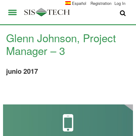
SOLUCIONES
Español
Registration
Log In
APLICACIONES
QUIENES SOMOS
VENTAJAS DE SIS-TECH
Glenn Johnson, Project
EMPLEO
DIAMOND-SIS®
Manager – 3
CONTACTO
ICE-MANAGER™
junio
2017
UNIVERSIDAD SIS-TEC
SIL SOLVER® ENTERPRISE V2.6
PRENSA Y NOTICIAS
PUBLICACIONES