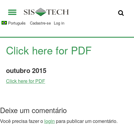
SOLUÇÕES
Português
Cadastre-se
Log in
APLICAÇÕES
QUEM SOMOS
VANTAGENS DS SIS-TECH
Click here for PDF
OPORTUNIDADES
DIAMOND-SIS®
outubro
2015
CONTATO
ICE-MANAGER™
Click here for PDF
UNIVERSIDADE SIS-TECH
SIL SOLVER® ENTERPRISE V2.6
IMPRENSA E NOTÍCIAS
Deixe um comentário
PUBLICAÇÕES
Você precisa fazer o
login
para publicar um comentário.