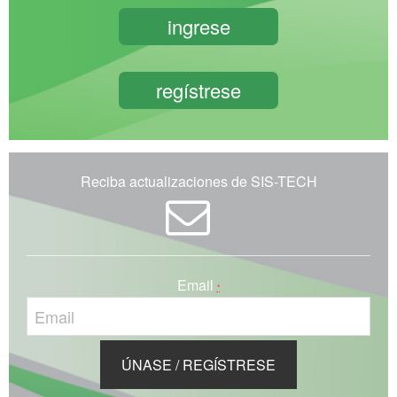
ingrese
regístrese
Reciba actualizaciones de SIS-TECH
Email
*