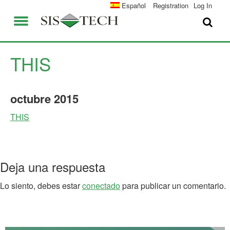
SOLUCIONES
Español
Registration
Log In
APLICACIONES
QUIENES SOMOS
VENTAJAS DE SIS-TECH
THIS
EMPLEO
DIAMOND-SIS®
octubre
2015
CONTACTO
ICE-MANAGER™
THIS
UNIVERSIDAD SIS-TEC
SIL SOLVER® ENTERPRISE V2.6
PRENSA Y NOTICIAS
Deja una respuesta
PUBLICACIONES
Lo siento, debes estar
conectado
para publicar un comentario.